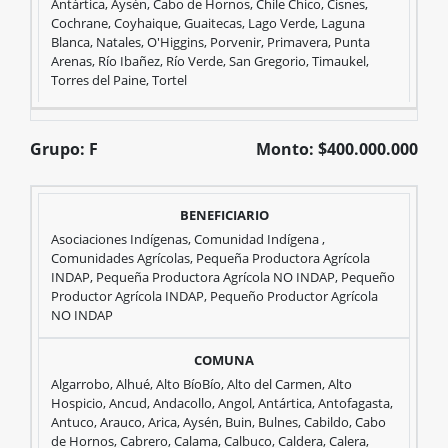
Monto:
Antártica, Aysén, Cabo de Hornos, Chile Chico, Cisnes,
Cochrane, Coyhaique, Guaitecas, Lago Verde, Laguna
Blanca, Natales, O'Higgins, Porvenir, Primavera, Punta
Arenas, Río Ibañez, Río Verde, San Gregorio, Timaukel,
$300.000.000
Torres del Paine, Tortel
Grupo: F
Monto: $400.000.000
Beneficiarios
Comunas
Grupo:
Asociaciones Indígenas, Comunidad Indígena ,
Comunidades Agrícolas, Pequeña Productora Agrícola
INDAP, Pequeña Productora Agrícola NO INDAP, Pequeño
Productor Agrícola INDAP, Pequeño Productor Agrícola
F
NO INDAP
Monto:
Algarrobo, Alhué, Alto BíoBío, Alto del Carmen, Alto
Hospicio, Ancud, Andacollo, Angol, Antártica, Antofagasta,
Antuco, Arauco, Arica, Aysén, Buin, Bulnes, Cabildo, Cabo
de Hornos, Cabrero, Calama, Calbuco, Caldera, Calera,