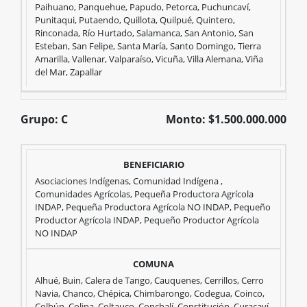
Paihuano, Panquehue, Papudo, Petorca, Puchuncaví,
Punitaqui, Putaendo, Quillota, Quilpué, Quintero,
Beneficiarios
Comunas
Rinconada, Río Hurtado, Salamanca, San Antonio, San
Esteban, San Felipe, Santa María, Santo Domingo, Tierra
Amarilla, Vallenar, Valparaíso, Vicuña, Villa Alemana, Viña
del Mar, Zapallar
Grupo: C
Monto: $1.500.000.000
Grupo:
Asociaciones Indígenas, Comunidad Indígena ,
Comunidades Agrícolas, Pequeña Productora Agrícola
INDAP, Pequeña Productora Agrícola NO INDAP, Pequeño
Productor Agrícola INDAP, Pequeño Productor Agrícola
C
NO INDAP
Monto:
Alhué, Buin, Calera de Tango, Cauquenes, Cerrillos, Cerro
Navia, Chanco, Chépica, Chimbarongo, Codegua, Coinco,
Colbún, Colina, Coltauco, Conchalí, Constitución, Curacaví,