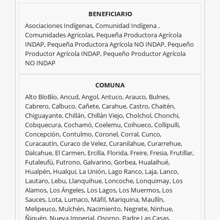
Grupo:
Asociaciones Indígenas, Comunidad Indígena ,
Comunidades Agrícolas, Pequeña Productora Agrícola
INDAP, Pequeña Productora Agrícola NO INDAP, Pequeño
Productor Agrícola INDAP, Pequeño Productor Agrícola
D
NO INDAP
Monto:
Alto BíoBío, Ancud, Angol, Antuco, Arauco, Bulnes,
Cabrero, Calbuco, Cañete, Carahue, Castro, Chaitén,
Chiguayante, Chillán, Chillán Viejo, Cholchol, Chonchi,
Cobquecura, Cochamó, Coelemu, Coihueco, Collipulli,
$4.950.000.000
Concepción, Contulmo, Coronel, Corral, Cunco,
Curacautín, Curaco de Velez, Curanilahue, Curarrehue,
Dalcahue, El Carmen, Ercilla, Florida, Freire, Fresia, Frutillar,
Futaleufú, Futrono, Galvarino, Gorbea, Hualaihué,
Hualpén, Hualqui, La Unión, Lago Ranco, Laja, Lanco,
Beneficiarios
Comunas
Lautaro, Lebu, Llanquihue, Loncoche, Lonquimay, Los
Alamos, Los Ángeles, Los Lagos, Los Muermos, Los
Sauces, Lota, Lumaco, Máfil, Mariquina, Maullín,
Melipeuco, Mulchén, Nacimiento, Negrete, Ninhue,
Ñiquén, Nueva Imperial, Osorno, Padre Las Casas,