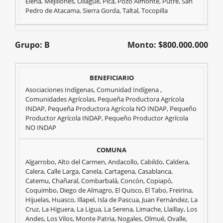
Elena, Mejillones, Ollague, Pica, Pozo Almonte, Putre, San
Pedro de Atacama, Sierra Gorda, Taltal, Tocopilla
$600.000.000
Grupo: B
Monto: $800.000.000
Beneficiarios
Comunas
Grupo:
Asociaciones Indígenas, Comunidad Indígena ,
Comunidades Agrícolas, Pequeña Productora Agrícola
INDAP, Pequeña Productora Agrícola NO INDAP, Pequeño
Productor Agrícola INDAP, Pequeño Productor Agrícola
B
NO INDAP
Monto:
Algarrobo, Alto del Carmen, Andacollo, Cabildo, Caldera,
Calera, Calle Larga, Canela, Cartagena, Casablanca,
Catemu, Chañaral, Combarbalá, Concón, Copiapó,
Coquimbo, Diego de Almagro, El Quisco, El Tabo, Freirina,
$800.000.000
Hijuelas, Huasco, Illapel, Isla de Pascua, Juan Fernández, La
Cruz, La Higuera, La Ligua, La Serena, Limache, Llaillay, Los
Andes, Los Vilos, Monte Patria, Nogales, Olmué, Ovalle,