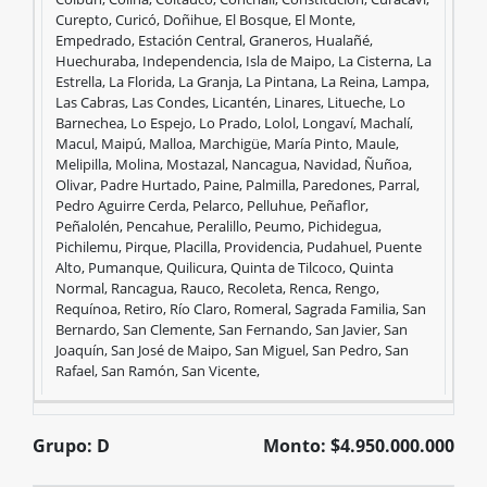
Curepto, Curicó, Doñihue, El Bosque, El Monte,
$1.500.000.000
Empedrado, Estación Central, Graneros, Hualañé,
Huechuraba, Independencia, Isla de Maipo, La Cisterna, La
Estrella, La Florida, La Granja, La Pintana, La Reina, Lampa,
Las Cabras, Las Condes, Licantén, Linares, Litueche, Lo
Barnechea, Lo Espejo, Lo Prado, Lolol, Longaví, Machalí,
Beneficiarios
Comunas
Macul, Maipú, Malloa, Marchigüe, María Pinto, Maule,
Melipilla, Molina, Mostazal, Nancagua, Navidad, Ñuñoa,
Olivar, Padre Hurtado, Paine, Palmilla, Paredones, Parral,
Pedro Aguirre Cerda, Pelarco, Pelluhue, Peñaflor,
Peñalolén, Pencahue, Peralillo, Peumo, Pichidegua,
Pichilemu, Pirque, Placilla, Providencia, Pudahuel, Puente
Alto, Pumanque, Quilicura, Quinta de Tilcoco, Quinta
Normal, Rancagua, Rauco, Recoleta, Renca, Rengo,
Requínoa, Retiro, Río Claro, Romeral, Sagrada Familia, San
Bernardo, San Clemente, San Fernando, San Javier, San
Joaquín, San José de Maipo, San Miguel, San Pedro, San
Rafael, San Ramón, San Vicente,
Grupo: D
Monto: $4.950.000.000