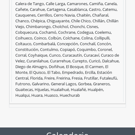
$400.000.000
Calera de Tango, Calle Larga, Camarones, Camiña, Canela,
Cañete, Carahue, Cartagena, Casablanca, Castro, Catemu,
Cauquenes, Cerrillos, Cerro Navia, Chaitén, Chañaral,
Chanco, Chépica, Chiguayante, Chile Chico, Chillán, Chillán
Viejo, Chimbarongo, Cholchol, Chonchi, Cisnes,
Beneficiarios
Comunas
Cobquecura, Cochamó, Cochrane, Codegua, Coelemu,
Coihueco, Coinco, Colbún, Colchane, Colina, Collipulli,
Coltauco, Combarbalá, Concepción, Conchalí, Concón,
Constitución, Contulmo, Copiapó, Coquimbo, Coronel,
Corral, Coyhaique, Cunco, Curacautín, Curacaví, Curaco de
Velez, Curanilahue, Curarrehue, Curepto, Curicó, Dalcahue,
Diego de Almagro, Doñihue, El Bosque, El Carmen, El
Monte, El Quisco, El Tabo, Empedrado, Ercilla, Estación
Central, Florida, Freire, Freirina, Fresia, Frutillar, Futaleufú,
Futrono, Galvarino, General Lagos, Gorbea, Graneros,
Guaitecas, Hijuelas, Hualaihué, Hualañé, Hualpén,
Hualqui, Huara, Huasco, Huechurab